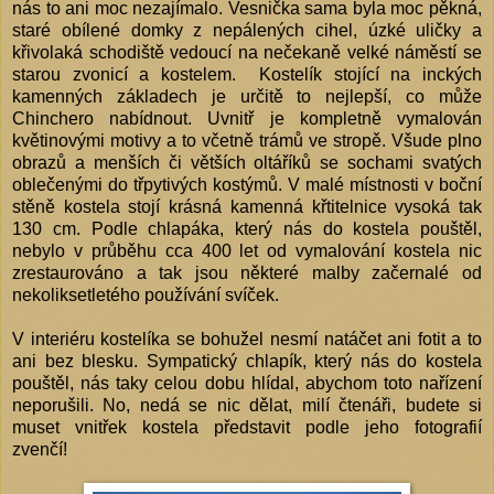
nás to ani moc nezajímalo. Vesnička sama byla moc pěkná,
staré obílené domky z nepálených cihel, úzké uličky a
křivolaká schodiště vedoucí na nečekaně velké náměstí se
starou zvonicí a kostelem. Kostelík stojící na inckých
kamenných základech je určitě to nejlepší, co může
Chinchero nabídnout. Uvnitř je kompletně vymalován
květinovými motivy a to včetně trámů ve stropě. Všude plno
obrazů a menších či větších oltáříků se sochami svatých
oblečenými do třpytivých kostýmů. V malé místnosti v boční
stěně kostela stojí krásná kamenná křtitelnice vysoká tak
130 cm. Podle chlapáka, který nás do kostela pouštěl,
nebylo v průběhu cca 400 let od vymalování kostela nic
zrestaurováno a tak jsou některé malby začernalé od
nekoliksetletého používání svíček.
V interiéru kostelíka se bohužel nesmí natáčet ani fotit a to
ani bez blesku. Sympatický chlapík, který nás do kostela
pouštěl, nás taky celou dobu hlídal, abychom toto nařízení
neporušili. No, nedá se nic dělat, milí čtenáři, budete si
muset vnitřek kostela představit podle jeho fotografií
zvenčí!