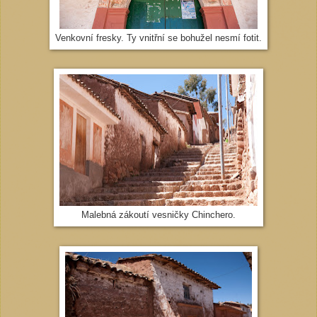
Venkovní fresky. Ty vnitřní se bohužel nesmí fotit.
Malebná zákoutí vesničky Chinchero.