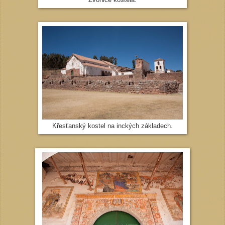
Křesťanský kostel na inckých základech.