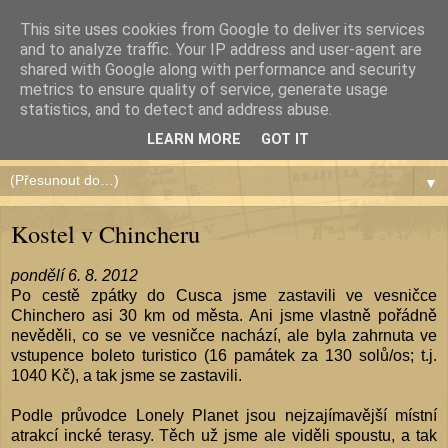
This site uses cookies from Google to deliver its services
and to analyze traffic. Your IP address and user-agent are
shared with Google along with performance and security
metrics to ensure quality of service, generate usage
Čundr de América
statistics, and to detect and address abuse.
LEARN MORE
GOT IT
▼
Kostel v Chincheru
pondělí 6. 8. 2012
Po cestě zpátky do Cusca jsme zastavili ve vesničce
Chinchero asi 30 km od města. Ani jsme vlastně pořádně
nevěděli, co se ve vesničce nachází, ale byla zahrnuta ve
vstupence boleto turistico (16 památek za 130 solů/os; t.j.
1040 Kč), a tak jsme se zastavili.
Podle průvodce Lonely Planet jsou nejzajímavější místní
atrakcí incké terasy. Těch už jsme ale viděli spoustu, a tak