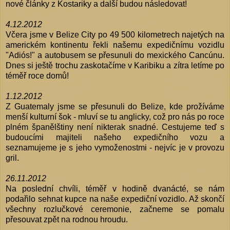
nové články z Kostariky a další budou následovat!
4.12.2012
Včera jsme v Belize City po 49 500 kilometrech najetých na
americkém kontinentu řekli našemu expedičnímu vozidlu
"Adiós!" a autobusem se přesunuli do mexického Cancúnu.
Dnes si ještě trochu zaskotačíme v Karibiku a zítra letíme po
téměř roce domů!
1.12.2012
Z Guatemaly jsme se přesunuli do Belize, kde prožíváme
menší kulturní šok - mluví se tu anglicky, což pro nás po roce
plném španělštiny není nikterak snadné. Cestujeme teď s
budoucími majiteli našeho expedičního vozu a
seznamujeme je s jeho vymoženostmi - nejvíc je v provozu
gril.
26.11.2012
Na poslední chvíli, téměř v hodině dvanácté, se nám
podařilo sehnat kupce na naše expediční vozidlo. Až skončí
všechny rozlučkové ceremonie, začneme se pomalu
přesouvat zpět na rodnou hroudu.