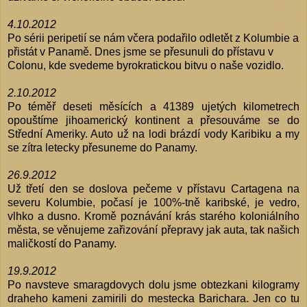
4.10.2012
Po sérii peripetií se nám včera podařilo odletět z Kolumbie a
přistát v Panamě. Dnes jsme se přesunuli do přístavu v
Colonu, kde svedeme byrokratickou bitvu o naše vozidlo.
2.10.2012
Po téměř deseti měsících a 41389 ujetých kilometrech
opouštíme jihoamerický kontinent a přesouváme se do
Střední Ameriky. Auto už na lodi brázdí vody Karibiku a my
se zítra letecky přesuneme do Panamy.
26.9.2012
Už třetí den se doslova pečeme v přístavu Cartagena na
severu Kolumbie, počasí je 100%-tně karibské, je vedro,
vlhko a dusno. Kromě poznávání krás starého koloniálního
města, se věnujeme zařizování přepravy jak auta, tak našich
maličkostí do Panamy.
19.9.2012
Po navsteve smaragdovych dolu jsme obtezkani kilogramy
draheho kameni zamirili do mestecka Barichara. Jen co tu