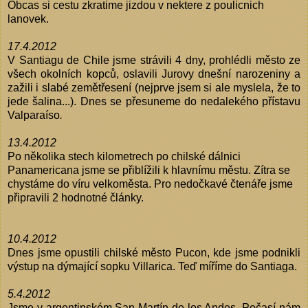
Obcas si cestu zkratime jizdou v nektere z poulicnich
lanovek.
17.4.2012
V Santiagu de Chile jsme strávili 4 dny, prohlédli město ze
všech okolních kopců, oslavili Jurovy dnešní narozeniny a
zažili i slabé zemětřesení (nejprve jsem si ale myslela, že to
jede šalina...). Dnes se přesuneme do nedalekého přístavu
Valparaíso
.
13.4.2012
Po několika stech kilometrech po chilské dálnici
Panamericana jsme se přiblížili k hlavnímu městu. Zítra se
chystáme do víru velkoměsta. Pro nedočkavé čtenáře jsme
připravili 2 hodnotné články.
10.4.2012
Dnes jsme opustili chilské město Pucon, kde jsme podnikli
výstup na dýmající sopku Villarica. Teď míříme do Santiaga.
5.4.2012
Jsme v argentinském San Martín de los Andes. Počasí nám