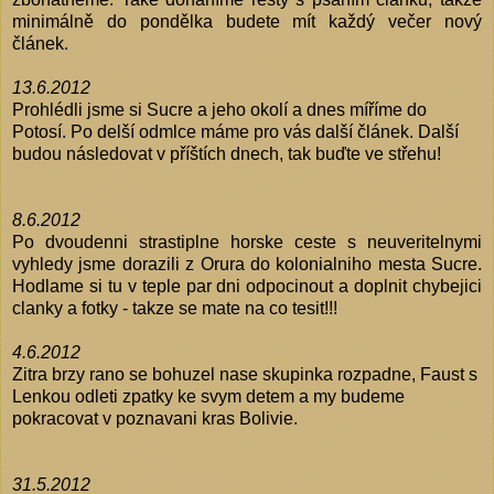
minimálně do pondělka budete mít každý večer nový
článek.
13.6.2012
Prohlédli jsme si Sucre a jeho okolí a dnes míříme do
Potosí. Po delší odmlce máme pro vás další článek. Další
budou následovat v příštích dnech, tak buďte ve střehu!
8.6.2012
Po dvoudenni strastiplne horske ceste s neuveritelnymi
vyhledy jsme dorazili z Orura do kolonialniho mesta Sucre.
Hodlame si tu v teple par dni odpocinout a doplnit chybejici
clanky a fotky - takze se mate na co tesit!!!
4.6.2012
Zitra brzy rano se bohuzel nase skupinka rozpadne, Faust s
Lenkou odleti zpatky ke svym detem a my budeme
pokracovat v poznavani kras Bolivie.
31.5.2012