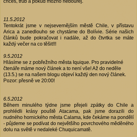
chces, trub a pokud mozno nebourej.
11.5.2012
Tentokrát jsme v nejsevernějším městě Chile, v přístavu
Arica a zanedlouho se chystáme do Bolívie. Série našich
článků bude pokračovat i nadále, až do čtvrtka se máte
každý večer na co těšit!!!
9.5.2012
Hlásíme se z pobřežního města Iquique. Pro pravidelné
čtenáře máme nový článek a to není vše! Až do neděle
(13.5.) se na našem blogu objeví každý den nový článek.
Pozor: přesně ve 20:00!
6.5.2012
Během minulého týdne jsme přejeli zpátky do Chile a
prohlédli krásy pouště Atacama, pak jsme dorazili do
nudného hornického města Calama, kde čekáme na pondělí
- půjdeme se podívat do největšího povrchového měděného
dolu na světě v nedaleké Chuquicamatě.