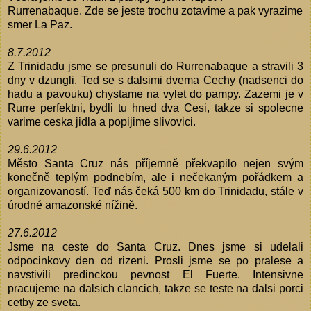
Rurrenabaque. Zde se jeste trochu zotavime a pak vyrazime
smer La Paz.
8.7.2012
Z Trinidadu jsme se presunuli do Rurrenabaque a stravili 3
dny v dzungli. Ted se s dalsimi dvema Cechy (nadsenci do
hadu a pavouku) chystame na vylet do pampy. Zazemi je v
Rurre perfektni, bydli tu hned dva Cesi, takze si spolecne
varime ceska jidla a popijime slivovici.
29.6.2012
Město Santa Cruz nás příjemně překvapilo nejen svým
konečně teplým podnebím, ale i nečekaným pořádkem a
organizovaností. Teď nás čeká 500 km do Trinidadu, stále v
úrodné amazonské nížině.
27.6.2012
Jsme na ceste do Santa Cruz. Dnes jsme si udelali
odpocinkovy den od rizeni. Prosli jsme se po pralese a
navstivili predinckou pevnost El Fuerte. Intensivne
pracujeme na dalsich clancich, takze se teste na dalsi porci
cetby ze sveta.