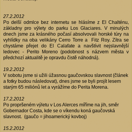
27.2.2012
Po delší odmlce bez internetu se hlásíme z El Chalténu,
základny pro výlety do parku Los Glaciares. V minulých
dnech jsme za krásného počasí absolvovali horské túry na
vyhlídky na oba velikány Cerro Torre a Fitz Roy. Zítra se
chystáme přejet do El Calafate a navštívit nejslavnější
ledovec - Perito Moreno (podobnost s názvem města v
předchozí aktualitě je opravdu čistě náhodná).
19.2.2012
V sobotu jsme si užili úžasnou gaučovskou slavnost (článek
a fotky budou následovat), dnes jsme se byli projít lesem
starým 65 miliónů let a vyrážíme do Perita Morena.
17.2.2012
Po propršeném výletu v Los Alerces míříme na jih, směr
Gobernador Costa, kde se o víkendu koná gaučovská
slavnost. (gaučo = jihoamerický kovboj)
15.2.2012