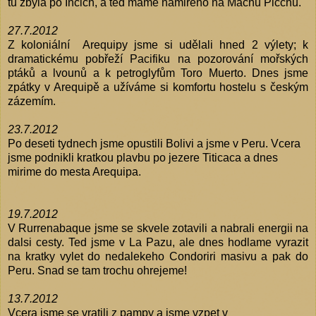
tu zbyla po Incich, a ted mame namireno na Machu Picchu.
27.7.2012
Z koloniální Arequipy jsme si udělali hned 2 výlety; k
dramatickému pobřeží Pacifiku na pozorování mořských
ptáků a lvounů a k petroglyfům Toro Muerto. Dnes jsme
zpátky v Arequipě a užíváme si komfortu hostelu s českým
zázemím.
23.7.2012
Po deseti tydnech jsme opustili Bolivi a jsme v Peru. Vcera
jsme podnikli kratkou plavbu po jezere Titicaca a dnes
mirime do mesta Arequipa.
19.7.2012
V Rurrenabaque jsme se skvele zotavili a nabrali energii na
dalsi cesty. Ted jsme v La Pazu, ale dnes hodlame vyrazit
na kratky vylet do nedalekeho Condoriri masivu a pak do
Peru. Snad se tam trochu ohrejeme!
13.7.2012
Vcera jsme se vratili z pampy a jsme vzpet v