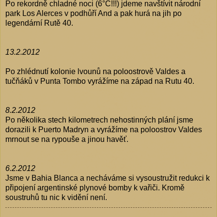
Po rekordně chladné noci (6°C!!!) jdeme navštívit národní
park Los Alerces v podhůří And a pak hurá na jih po
legendární Rutě 40.
13.2.2012
Po zhlédnutí kolonie lvounů na poloostrově Valdes a
tučňáků v Punta Tombo vyrážíme na západ na Rutu 40.
8.2.2012
Po několika stech kilometrech nehostinných plání jsme
dorazili k Puerto Madryn a vyrážíme na poloostrov Valdes
mrnout se na rypouše a jinou havěť.
6.2.2012
Jsme v Bahia Blanca a necháváme si vysoustružit redukci k
připojení argentinské plynové bomby k vařiči. Kromě
soustruhů tu nic k vidění není.