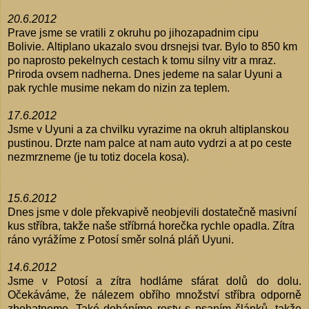
20.6.2012
Prave jsme se vratili z okruhu po jihozapadnim cipu
Bolivie. Altiplano ukazalo svou drsnejsi tvar. Bylo to 850 km
po naprosto pekelnych cestach k tomu silny vitr a mraz.
Priroda ovsem nadherna. Dnes jedeme na salar Uyuni a
pak rychle musime nekam do nizin za teplem.
17.6.2012
Jsme v Uyuni a za chvilku vyrazime na okruh altiplanskou
pustinou. Drzte nam palce at nam auto vydrzi a at po ceste
nezmrzneme (je tu totiz docela kosa).
15.6.2012
Dnes jsme v dole překvapivě neobjevili dostatečně masivní
kus stříbra, takže naše stříbrná horečka rychle opadla. Zítra
ráno vyrážíme z Potosí směr solná pláň Uyuni.
14.6.2012
Jsme v Potosí a zítra hodláme sfárat dolů do dolu.
Očekáváme, že nálezem obřího množství stříbra odporně
zbohatneme. Také doháníme resty s psaním článků, takže