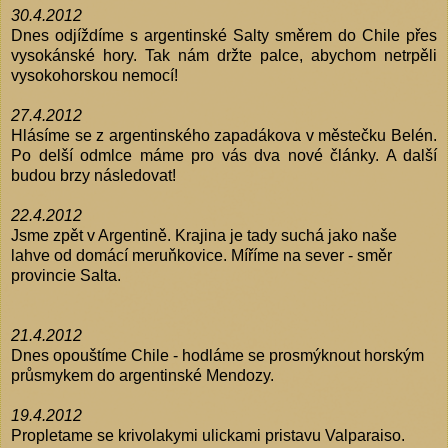
30.4.2012
Dnes odjíždíme s argentinské Salty směrem do Chile přes
vysokánské hory. Tak nám držte palce, abychom netrpěli
vysokohorskou nemocí!
27.4.2012
Hlásíme se z argentinského zapadákova v městečku Belén.
Po delší odmlce máme pro vás dva nové články. A další
budou brzy následovat!
22.4.2012
Jsme zpět v Argentině. Krajina je tady suchá jako naše
lahve od domácí meruňkovice. Míříme na sever - směr
provincie Salta.
21.4.2012
Dnes opouštíme Chile - hodláme se prosmýknout horským
průsmykem do argentinské Mendozy.
19.4.2012
Propletame se krivolakymi ulickami pristavu Valparaiso.