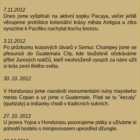
7.11.2012
Dnes jsme vyšplhali na aktivní sopku Pacaya, večer ještě
věnujeme prohlídce koloniální krásy města Antigua a zítra
vyrazíme k Pacifiku nachytat trochu bronzu.
3.11.2012
Po průzkumu krasových útvarů v Semuc Champey jsme se
přesunuli do Guatemala City, kde toužebně očekáváme
přílet Jurových rodičů, kteří neohroženě vyrazili za námi užít
si krás zemí třetího světa.
30. 10. 2012
V Hondurasu jsme navstivili monumentalni ruiny mayskeho
mesta Copan a uz jsme v Guatemale. Plati se tu "kecaly"
(quetzaly) a indianky chodi v tradicnich suknich.
27. 10. 2012
U jezera Yojoa v Hondurasu pozorujeme ptáky a užíváme si
pohodlí hostelu s minipivovarem uprostřed džungle.