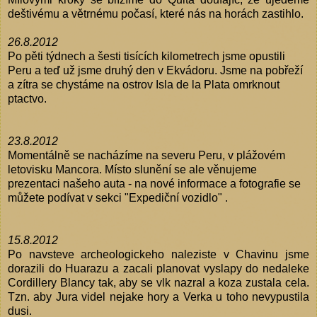
deštivému a větrnému počasí, které nás na horách zastihlo.
26.8.2012
Po pěti týdnech a šesti tisících kilometrech jsme opustili
Peru a teď už jsme druhý den v Ekvádoru. Jsme na pobřeží
a zítra se chystáme na ostrov Isla de la Plata omrknout
ptactvo.
23.8.2012
Momentálně se nacházíme na severu Peru, v plážovém
letovisku Mancora. Místo slunění se ale věnujeme
prezentaci našeho auta - na nové informace a fotografie se
můžete podívat v sekci "Expediční vozidlo" .
15.8.2012
Po navsteve archeologickeho naleziste v Chavinu jsme
dorazili do Huarazu a zacali planovat vyslapy do nedaleke
Cordillery Blancy tak, aby se vlk nazral a koza zustala cela.
Tzn. aby Jura videl nejake hory a Verka u toho nevypustila
dusi.