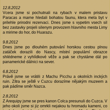
12.8.2012
Vcera jsme si pochutnali na rybach v malem pristavu
Paracas a marne hledali bohatou faunu, ktera mela byt v
prilehle prirodni rezervaci. Dnes jsme s vypetim vsech sil
bez zastavky projeli silenym provozem hlavniho mesta Limy
a mirime do hor, do Huarazu.
9.8.2012
Dnes jsme po dlouhém putování horskou cestou plnou
zatáček dorazili do Nascy, místní populární obrazce
shlédneme z vyhlídkové věže a pak se chystáme dál po
panamerické dálnici na sever.
6.8.2012
Právě jsme se vrátili z Machu Picchu a okolních inckých
ruin. Zítra se ještě v Cuzcu dorazíme nějakým muzeem a
pak pádíme směr Nazca.
2.8.2012
Z Arequipy jsme se pres kanon Colca presunuli do Cuzca. V
jeho okoli jsme si jiz omrkli nejakou tu hromadu kameni, co