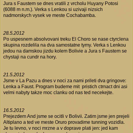
Jura s Faustem se dnes vratili z vrcholu Huyany Potosi
(6088 m n.m.). Verka s Lenkou si uzivaji nizsich
nadmorskych vysek ve meste Cochabamba.
28.5.2012
Po uspesnem absolvovani treku El Choro se nase ctyrclena
skupina rozdelila na dva samostatne tymy. Verka s Lenkou
jedou na damskou jizdu kolem Bolivie a Jura s Faustem se
chystaji na cundr na hory.
21.5.2012
Jsme v La Pazu a dnes v noci za nami prileti dva gringove:
Lenka a Faust. Program budeme mit pristich ctrnact dni asi
velmi nabyty takze moc clanku od nas ted necekejte.
16.5.2012
Prejezdem And jsme se ocitli v Bolivii. Zatim jsme jen prejeli
Altiplano a ted ve meste Oruro provadime tunning vozidla.
Je tu levno, v noci mrzne a v doprave plati jen: jed kam