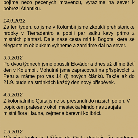
pojime neco pecenych mravencu, vyrazime na sever k
pobrezi Atlantiku.
14.9.2012
Za ten tyden, co jsme v Kolumbii jsme zkoukli prehistoricke
hrobky v Tierradentro a popili par salku kavy primo z
mistnich plantazi. Dale nase cesta miri k Bogote, ktere se
elegantnim obloukem vyhneme a zamirime dal na sever.
9.9.2012
Po dvou týdnech jsme opustili Ekvádor a dnes už dlíme třetí
den v Kolumbii. Mohutně jsme zapracovali na příspěvcích z
Peru a máme pro vás 14 (!) nových článků. Takže až do
21.9. bude na stránkách každý den nový příspěvek.
4.9.2012
Z kolonialniho Quita jsme se presunuli do nizsich poloh. V
tropickem pralese v okoli mestecka Mindo nas zaujala
mistni flora i fauna, zejmena barevni kolibrici.
1.9.2012
Mílovými kroky se blížíme do Quita doufajíc, že ujedeme