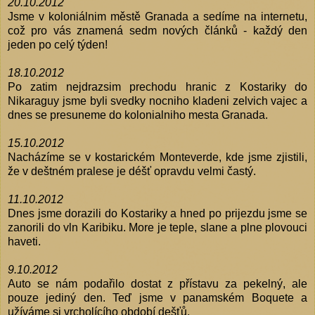
20.10.2012
Jsme v koloniálnim městě Granada a sedíme na internetu,
což pro vás znamená sedm nových článků - každý den
jeden po celý týden!
18.10.2012
Po zatim nejdrazsim prechodu hranic z Kostariky do
Nikaraguy jsme byli svedky nocniho kladeni zelvich vajec a
dnes se presuneme do kolonialniho mesta Granada.
15.10.2012
Nacházíme se v kostarickém Monteverde, kde jsme zjistili,
že v deštném pralese je déšť opravdu velmi častý.
11.10.2012
Dnes jsme dorazili do Kostariky a hned po prijezdu jsme se
zanorili do vln Karibiku. More je teple, slane a plne plovouci
haveti.
9.10.2012
Auto se nám podařilo dostat z přístavu za pekelný, ale
pouze jediný den. Teď jsme v panamském Boquete a
užíváme si vrcholícího období dešťů.