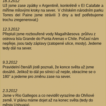
18.3.2012
Už jsme zase zpátky v Argentině, konkrétně v El Calafate a
míříme mílovými kroky na sever. V chilském národním parku
Torres del Paine jsme strávili 3 dny a teď potřebujeme
trochu zregenerovat;)
12.3.2012
Přepluli jsme rozbouřené vody Magalhãesova průlivu z
ostrova Isla Grande do Punta Arenas v Chile. Počasí nám
nepřeje, jsou tady záplavy (zatopené ulice, mosty). Jedeme
tedy dál na sever.
9.3.2012
Pravidelní čtenáři jistě poznali, že konce světa už jsme
dosáhli. Jelikož to dál po silnici už nejde, obracíme se o
180° a jedeme pro změnu zase na sever.
2.3.2012
Jsme v Rio Gallegos a co nevidět vyrazíme do Ohňové
země. V plánu máme dojet až na konec světa (tedy do
města Ushuaia).