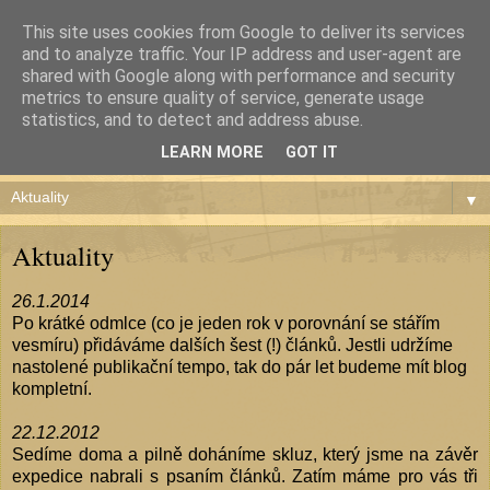
This site uses cookies from Google to deliver its services
and to analyze traffic. Your IP address and user-agent are
shared with Google along with performance and security
metrics to ensure quality of service, generate usage
Čundr de América
statistics, and to detect and address abuse.
LEARN MORE
GOT IT
▼
Aktuality
26.1.2014
Po krátké odmlce (co je jeden rok v porovnání se stářím
vesmíru) přidáváme dalších šest (!) článků. Jestli udržíme
nastolené publikační tempo, tak do pár let budeme mít blog
kompletní.
22.12.2012
Sedíme doma a pilně doháníme skluz, který jsme na závěr
expedice nabrali s psaním článků. Zatím máme pro vás tři