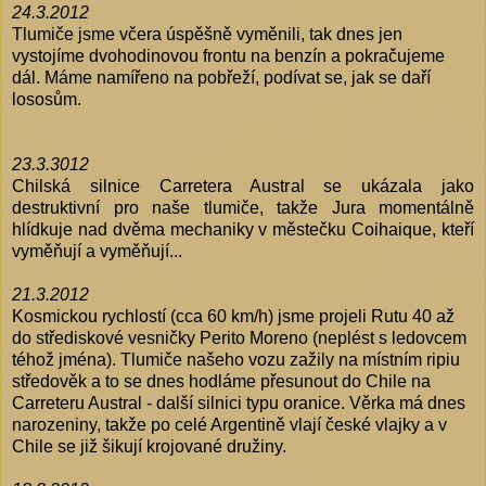
24.3.2012
Tlumiče jsme včera úspěšně vyměnili, tak dnes jen
vystojíme dvohodinovou frontu na benzín a pokračujeme
dál. Máme namířeno na pobřeží, podívat se, jak se daří
lososům.
23.3.3012
Chilská silnice Carretera Austral se ukázala jako
destruktivní pro naše tlumiče, takže Jura momentálně
hlídkuje nad dvěma mechaniky v městečku Coihaique, kteří
vyměňují a vyměňují...
21.3.2012
Kosmickou rychlostí (cca 60 km/h) jsme projeli Rutu 40 až
do střediskové vesničky Perito Moreno (neplést s ledovcem
téhož jména). Tlumiče našeho vozu zažily na místním ripiu
středověk a to se dnes hodláme přesunout do Chile na
Carreteru Austral - další silnici typu oranice. Věrka má dnes
narozeniny, takže po celé Argentině vlají české vlajky a v
Chile se již šikují krojované družiny.