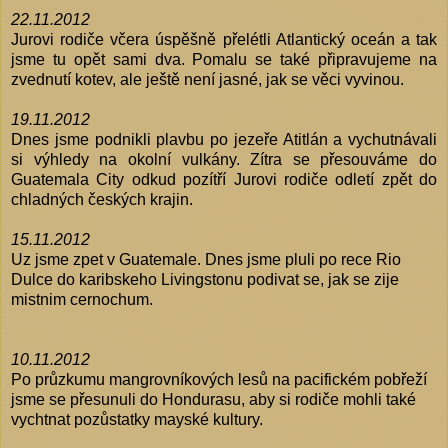
22.11.2012
Jurovi rodiče včera úspěšně přelétli Atlantický oceán a tak
jsme tu opět sami dva. Pomalu se také připravujeme na
zvednutí kotev, ale ještě není jasné, jak se věci vyvinou.
19.11.2012
Dnes jsme podnikli plavbu po jezeře Atitlán a vychutnávali
si výhledy na okolní vulkány. Zítra se přesouváme do
Guatemala City odkud pozítří Jurovi rodiče odletí zpět do
chladných českých krajin.
15.11.2012
Uz jsme zpet v Guatemale. Dnes jsme pluli po rece Rio
Dulce do karibskeho Livingstonu podivat se, jak se zije
mistnim cernochum.
10.11.2012
Po průzkumu mangrovníkových lesů na pacifickém pobřeží
jsme se přesunuli do Hondurasu, aby si rodiče mohli také
vychtnat pozůstatky mayské kultury.