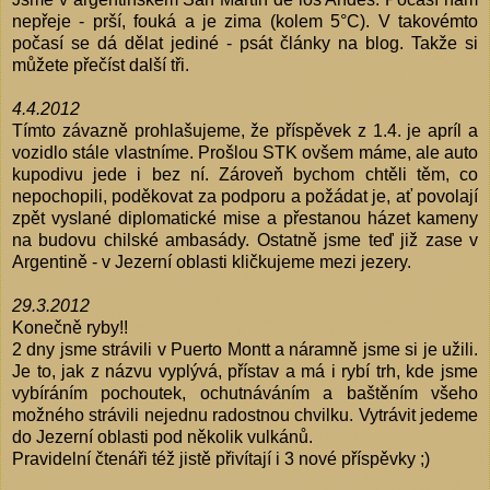
nepřeje - prší, fouká a je zima (kolem 5°C). V takovémto
počasí se dá dělat jediné - psát články na blog. Takže si
můžete přečíst další tři.
4.4.2012
Tímto závazně prohlašujeme, že
příspěvek z 1.4.
je apríl a
vozidlo stále vlastníme. Prošlou STK ovšem máme, ale auto
kupodivu jede i bez ní. Zároveň bychom chtěli těm, co
nepochopili, poděkovat za podporu a požádat je, ať povolají
zpět vyslané diplomatické mise a přestanou házet kameny
na budovu chilské ambasády. Ostatně jsme teď již zase v
Argentině - v Jezerní oblasti kličkujeme mezi jezery.
29.3.2012
Konečně ryby!!
2 dny jsme strávili v Puerto Montt a náramně jsme si je užili.
Je to, jak z názvu vyplývá, přístav a má i rybí trh, kde jsme
vybíráním pochoutek, ochutnáváním a baštěním všeho
možného strávili nejednu radostnou chvilku. Vytrávit jedeme
do Jezerní oblasti pod několik vulkánů.
Pravidelní čtenáři též jistě přivítají i 3 nové příspěvky ;)