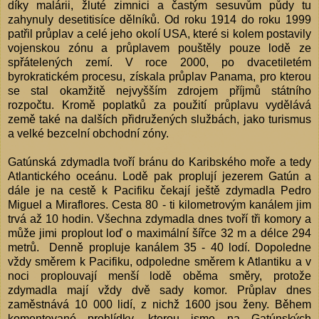
díky malárii, žluté zimnici a častým sesuvům půdy tu
zahynuly desetitisíce dělníků. Od roku 1914 do roku 1999
patřil průplav a celé jeho okolí USA, které si kolem postavily
vojenskou zónu a průplavem pouštěly pouze lodě ze
spřátelených zemí. V roce 2000, po dvacetiletém
byrokratickém procesu, získala průplav Panama, pro kterou
se stal okamžitě nejvyšším zdrojem příjmů státního
rozpočtu. Kromě poplatků za použití průplavu vydělává
země také na dalších přidružených službách, jako turismus
a velké bezcelní obchodní zóny.
Gatúnská zdymadla tvoří bránu do Karibského moře a tedy
Atlantického oceánu. Lodě pak proplují jezerem Gatún a
dále je na cestě k Pacifiku čekají ještě zdymadla Pedro
Miguel a Miraflores. Cesta 80 - ti kilometrovým kanálem jim
trvá až 10 hodin. Všechna zdymadla dnes tvoří tři komory a
může jimi proplout loď o maximální šířce 32 m a délce 294
metrů. Denně propluje kanálem 35 - 40 lodí. Dopoledne
vždy směrem k Pacifiku, odpoledne směrem k Atlantiku a v
noci proplouvají menší lodě oběma směry, protože
zdymadla mají vždy dvě sady komor. Průplav dnes
zaměstnává 10 000 lidí, z nichž 1600 jsou ženy. Během
komentované prohlídky, kterou jsme na Gatúnských