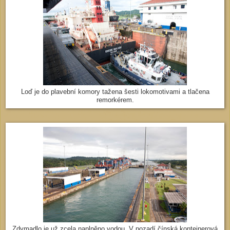
Loď je do plavební komory tažena šesti lokomotivami a tlačena
remorkérem.
Zdymadlo je už zcela naplněno vodou. V pozadí čínská kontejnerová