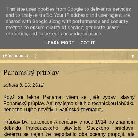
This site uses cookies from Google to deliver its services
and to analyze traffic. Your IP address and user-agent are
shared with Google along with performance and security
metrics to ensure quality of service, generate usage
Čundr de América
statistics, and to detect and address abuse.
LEARN MORE
GOT IT
▼
Panamský průplav
sobota 6. 10. 2012
Když se řekne Panama, všem se jistě vybaví slavný
Panamský průplav. Ani my jsme si tuhle technickou lahůdku
nenechali ujít a navštívili Gatúnská zdymadla.
Průplav byl dokončen Američany v roce 1914 po známém
debaklu francouzského stavitele Suezkého průplavu,
kterému se nejen že nepodařilo oba oceány propojit, ale