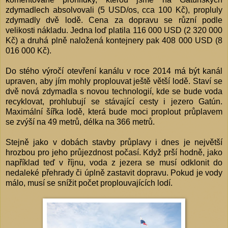
zdymadlech absolvovali (5 USD/os, cca 100 Kč), propluly
zdymadly dvě lodě. Cena za dopravu se různí podle
velikosti nákladu. Jedna loď platila 116 000 USD (2 320 000
Kč) a druhá plně naložená kontejnery pak 408 000 USD (8
016 000 Kč).
Do stého výročí otevření kanálu v roce 2014 má být kanál
upraven, aby jím mohly proplouvat ještě větší lodě. Staví se
dvě nová zdymadla s novou technologií, kde se bude voda
recyklovat, prohlubují se stávající cesty i jezero Gatún.
Maximální šířka lodě, která bude moci proplout průplavem
se zvýší na 49 metrů, délka na 366 metrů.
Stejně jako v dobách stavby průplavy i dnes je největší
hrozbou pro jeho průjezdnost počasí. Když prší hodně, jako
například teď v říjnu, voda z jezera se musí odklonit do
nedaleké přehrady či úplně zastavit dopravu. Pokud je vody
málo, musí se snížit počet proplouvajících lodí.