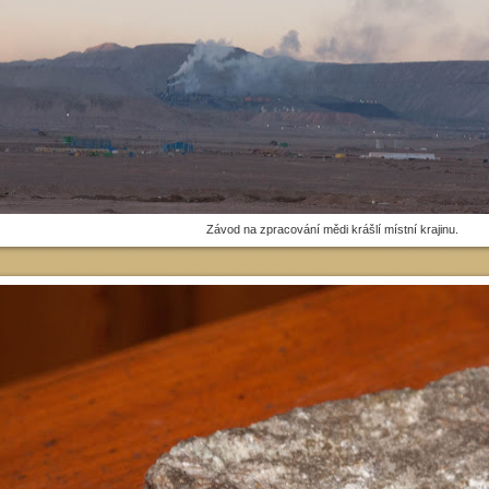
Závod na zpracování mědi krášlí místní krajinu.