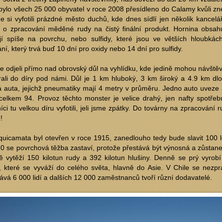
bylo všech 25 000 obyvatel v roce 2008 přesídleno do Calamy kvůli 
 si vyfotili prázdné město duchů, kde dnes sídlí jen několik kanceláří
í o zpracování měděné rudy na čistý finální produkt. Hornina obsa
jí spíše na povrchu, nebo sulfidy, které jsou ve větších hloubkác
ní, který trvá buď 10 dní pro oxidy nebo 14 dní pro sulfidy.
e odjeli přímo nad obrovský důl na vyhlídku, kde jedině mohou návštěvn
rali do díry pod námi. Důl je 1 km hluboký, 3 km široký a 4.9 km dl
 auta, jejichž pneumatiky mají 4 metry v průměru. Jedno auto uveze a
celkem 94. Provoz těchto monster je velice drahý, jen nafty spotřebuj
íci tu velkou díru vyfotili, jeli jsme zpátky. Do továrny na zpracování r
!
uicamata byl otevřen v roce 1915, zanedlouho tedy bude slavit 100 le
0 se povrchová těžba zastaví, protože přestává být výnosná a zůsta
 vytěží 150 kilotun rudy a 392 kilotun hlušiny. Denně se prý vyrob
, které se vyváží do celého světa, hlavně do Asie. V Chile se nez
vá 6 000 lidí a dalších 12 000 zaměstnanců tvoří různí dodavatelé.