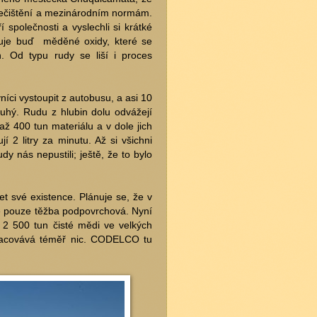
znečištění a mezinárodním normám.
 společnosti a vyslechli si krátké
huje buď měděné oxidy, které se
h. Od typu rudy se liší i proces
íci vystoupit z autobusu, a asi 10
ouhý. Rudu z hlubin dolu odvážejí
ž 400 tun materiálu a v dole jich
í 2 litry za minutu. Až si všichni
udy nás nepustili; ještě, že to bylo
t své existence. Plánuje se, že v
ne pouze těžba podpovrchová. Nyní
í 2 500 tun čisté mědi ve velkých
pracovává téměř nic. CODELCO tu