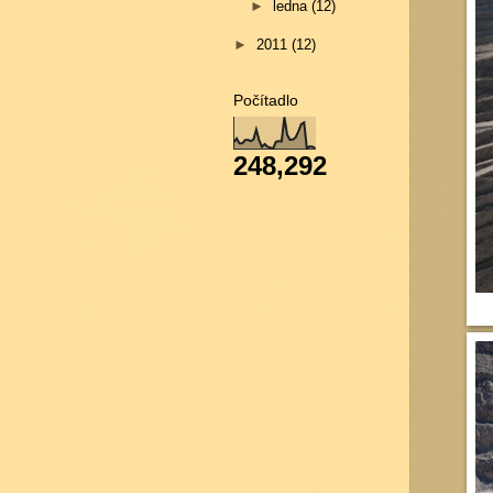
►
ledna
(12)
►
2011
(12)
Počítadlo
248,292