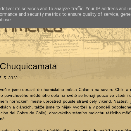
eliver its services and to analyze traffic. Your IP address and 
ormance and security metrics to ensure quality of service, gen
 América
abuse.
 Chuquicamata
7. 5. 2012
večer jsme dorazili do hornického města Calama na severu Chile a 
ho povrchového měděného dolu na světě se konají pouze ve všední dn
ném hornickém městě uprostřed pouště strávit celý víkend. Naštěstí 
otkách a článcích, takže jsme to nějak vydrželi a v pondělí odpole
ción del Cobre de Chile), obrovského státního molochu těžícího měď 
ně.
 sotva z třetiny zaplněný návštěvníky, nás dovezl do asi 20 km vzd