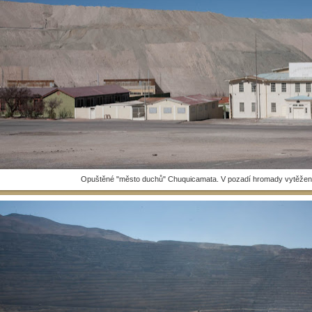
Opuštěné "město duchů" Chuquicamata. V pozadí hromady vytěžené