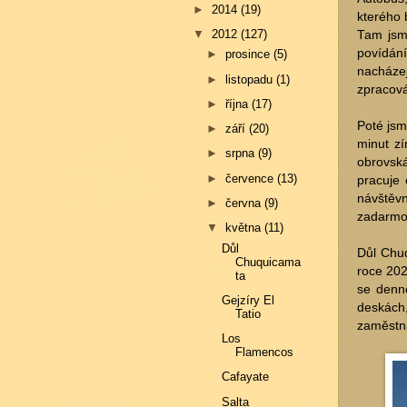
►
2014
(19)
kterého 
▼
2012
(127)
Tam jsme
povídán
►
prosince
(5)
nacháze
►
listopadu
(1)
zpracová
►
října
(17)
Poté jsm
►
září
(20)
minut zí
►
srpna
(9)
obrovská
►
července
(13)
pracuje 
návštěvn
►
června
(9)
zadarmo
▼
května
(11)
Důl
Důl Chuq
Chuquicama
roce 202
ta
se denně
Gejzíry El
deskách
Tatio
zaměstná
Los
Flamencos
Cafayate
Salta