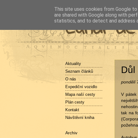
This site uses cookies from Google to d
are shared with Google along with perf
Čundr de
statistics, and to detect and address 
Aktuality
Důl
Seznam článků
O nás
pondělí 
Expediční vozidlo
Mapa naší cesty
V pátek 
největší
Plán cesty
nehostin
Kontakt
tak na f
Návštěvní kniha
(Corpora
požehna
Archiv
Autobus,