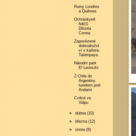
Ruiny Londres
a Quilmes
Ochránkyně
řidičů
Difunta
Correa
Zapovězené
dobrodružst
ví v kaňonu
Talampaya
Národní park
El Leoncito
Z Chile do
Argentiny
tunelem pod
Andami
Cvrkot ve
Valpu
►
dubna
(10)
►
března
(12)
►
února
(8)