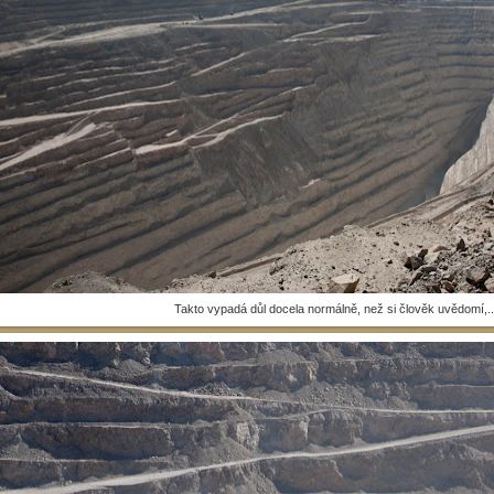
Takto vypadá důl docela normálně, než si člověk uvědomí,..