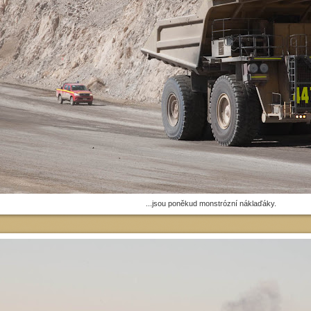
...jsou poněkud monstrózní náklaďáky.