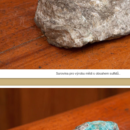
Surovina pro výrobu mědi s obsahem sulfidů..