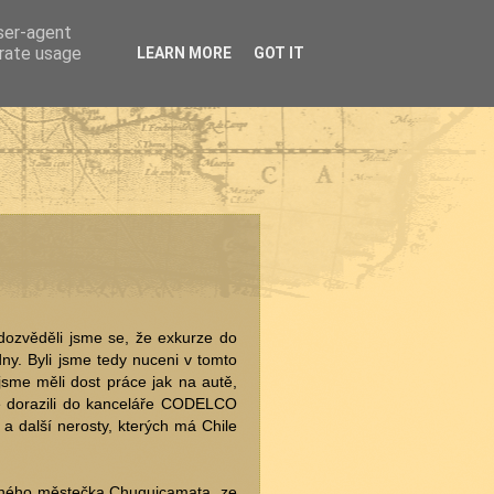
user-agent
erate usage
LEARN MORE
GOT IT
dozvěděli jsme se, že exkurze do
y. Byli jsme tedy nuceni v tomto
jsme měli dost práce jak na autě,
dne dorazili do kanceláře CODELCO
a další nerosty, kterých má Chile
áleného městečka Chuquicamata, ze