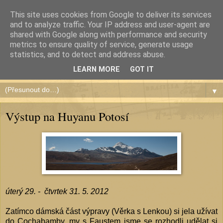
This site uses cookies from Google to deliver its services
and to analyze traffic. Your IP address and user-agent are
shared with Google along with performance and security
metrics to ensure quality of service, generate usage
Čundr de América
statistics, and to detect and address abuse.
LEARN MORE
GOT IT
▼
Výstup na Huyanu Potosí
úterý 29. - čtvrtek 31. 5. 2012
Zatímco dámská část výpravy (Věrka s Lenkou) si jela užívat
do Cochabamby, my s Faustem jsme se rozhodli udělat si