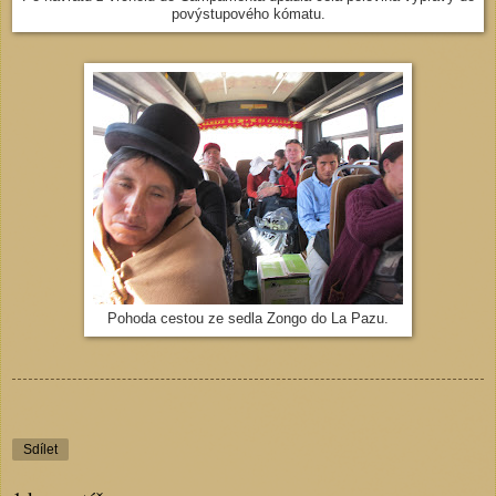
povýstupového kómatu.
Pohoda cestou ze sedla Zongo do La Pazu.
Sdílet