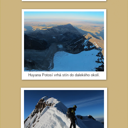
Huyana Potosí vrhá stín do dalekého okolí.