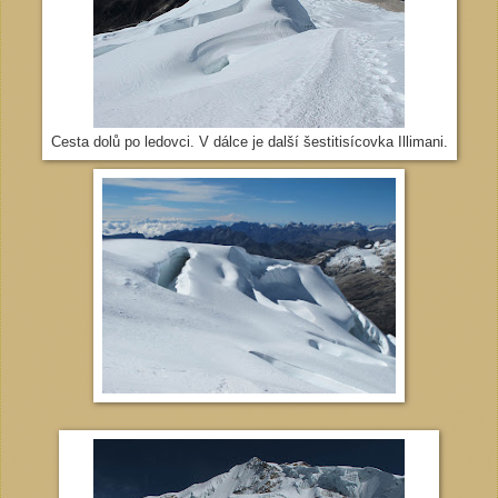
Cesta dolů po ledovci. V dálce je další šestitisícovka Illimani.