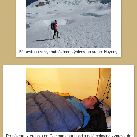
Při sestupu si vychutnáváme výhledy na vrchol Huyany.
Po návratu z vrcholu do Campamenta upadla celá polovina výpravy do