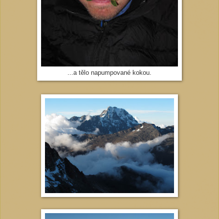
...a tělo napumpované kokou.