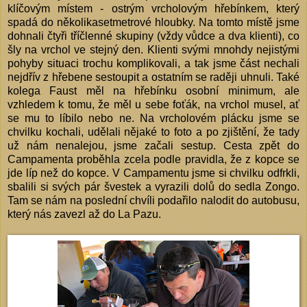
klíčovým místem - ostrým vrcholovým hřebínkem, který
spadá do několikasetmetrové hloubky. Na tomto místě jsme
dohnali čtyři tříčlenné skupiny (vždy vůdce a dva klienti), co
šly na vrchol ve stejný den. Klienti svými mnohdy nejistými
pohyby situaci trochu komplikovali, a tak jsme část nechali
nejdřív z hřebene sestoupit a ostatním se raději uhnuli. Také
kolega Faust měl na hřebínku osobní minimum, ale
vzhledem k tomu, že měl u sebe foťák, na vrchol musel, ať
se mu to líbilo nebo ne. Na vrcholovém plácku jsme se
chvilku kochali, udělali nějaké to foto a po zjištění, že tady
už nám nenalejou, jsme začali sestup. Cesta zpět do
Campamenta proběhla zcela podle pravidla, že z kopce se
jde líp než do kopce. V Campamentu jsme si chvilku odfrkli,
sbalili si svých pár švestek a vyrazili dolů do sedla Zongo.
Tam se nám na poslední chvíli podařilo nalodit do autobusu,
který nás zavezl až do La Pazu.