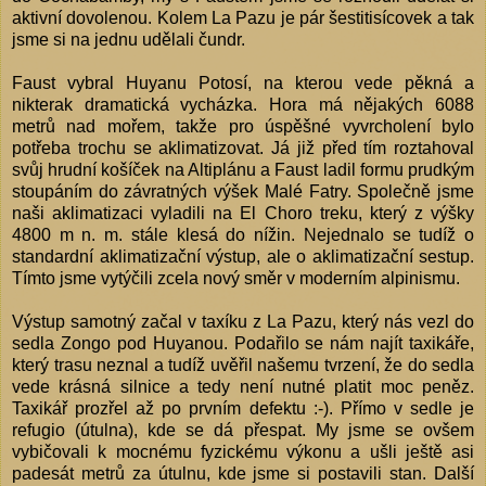
aktivní dovolenou. Kolem La Pazu je pár šestitisícovek a tak
jsme si na jednu udělali čundr.
Faust vybral Huyanu Potosí, na kterou vede pěkná a
nikterak dramatická vycházka. Hora má nějakých 6088
metrů nad mořem, takže pro úspěšné vyvrcholení bylo
potřeba trochu se aklimatizovat. Já již před tím roztahoval
svůj hrudní košíček na Altiplánu a Faust ladil formu prudkým
stoupáním do závratných výšek Malé Fatry. Společně jsme
naši aklimatizaci vyladili na El Choro treku, který z výšky
4800 m n. m. stále klesá do nížin. Nejednalo se tudíž o
standardní aklimatizační výstup, ale o aklimatizační sestup.
Tímto jsme vytýčili zcela nový směr v moderním alpinismu.
Výstup samotný začal v taxíku z La Pazu, který nás vezl do
sedla Zongo pod Huyanou. Podařilo se nám najít taxikáře,
který trasu neznal a tudíž uvěřil našemu tvrzení, že do sedla
vede krásná silnice a tedy není nutné platit moc peněz.
Taxikář prozřel až po prvním defektu :-). Přímo v sedle je
refugio (útulna), kde se dá přespat. My jsme se ovšem
vybičovali k mocnému fyzickému výkonu a ušli ještě asi
padesát metrů za útulnu, kde jsme si postavili stan. Další