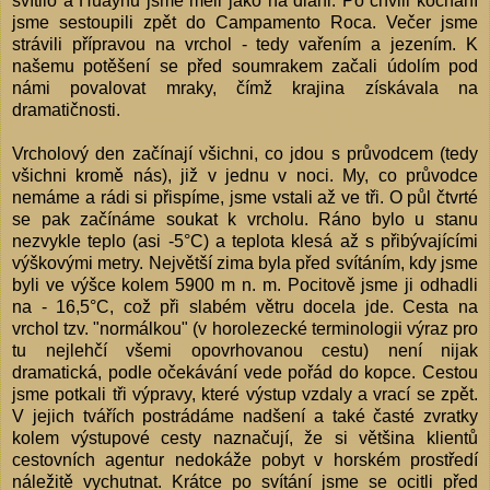
svítilo a Huaynu jsme měli jako na dlani. Po chvili kochání
jsme sestoupili zpět do Campamento Roca. Večer jsme
strávili přípravou na vrchol - tedy vařením a jezením. K
našemu potěšení se před soumrakem začali údolím pod
námi povalovat mraky, čímž krajina získávala na
dramatičnosti.
Vrcholový den začínají všichni, co jdou s průvodcem (tedy
všichni kromě nás), již v jednu v noci. My, co průvodce
nemáme a rádi si přispíme, jsme vstali až ve tři. O půl čtvrté
se pak začínáme soukat k vrcholu. Ráno bylo u stanu
nezvykle teplo (asi -5°C) a teplota klesá až s přibývajícími
výškovými metry. Největší zima byla před svítáním, kdy jsme
byli ve výšce kolem 5900 m n. m. Pocitově jsme ji odhadli
na - 16,5°C, což při slabém větru docela jde. Cesta na
vrchol tzv. "normálkou" (v horolezecké terminologii výraz pro
tu nejlehčí všemi opovrhovanou cestu) není nijak
dramatická, podle očekávání vede pořád do kopce. Cestou
jsme potkali tři výpravy, které výstup vzdaly a vrací se zpět.
V jejich tvářích postrádáme nadšení a také časté zvratky
kolem výstupové cesty naznačují, že si většina klientů
cestovních agentur nedokáže pobyt v horském prostředí
náležitě vychutnat. Krátce po svítání jsme se ocitli před