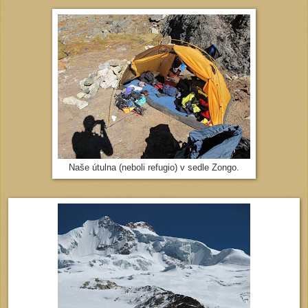
Naše útulna (neboli refugio) v sedle Zongo.