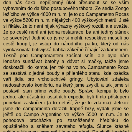
den nás čekal nepříjemný úkol přesunout se se vším
vybavením do dalšího postupového tábora. Ze sedla Zongo
ležícího ve výšce 4800 m n. m. je to do Campamento Rocas
ve výšce 5200 m n. m. nějakých 400 výškových metrů. Jistě
si říkáte, že to není nijak výrazný výškový rozdíl, ale uvažte,
že po cestě není ani jedna restaurace, ba ani jediný stánek
se suvenýry! Jediné co jsme si mohli, respektive museli po
cestě koupit, je vstup do národního parku, který od nás
vyinkasovala bolivijská babka zákeřně číhající za kamenem.
Těsně pod Campamantem začínal sníh, ale bylo nám
lenošno sundávat batohy a dávat si mačky, takže jsme
doskotačili do kempu jen tak na volno. Campamento Roca
se sestává z jedné boudy a přilehlého stanu, kde osádka
vaří jídla pro vrcholuchtivé gringy. Ubytování zdaleka
nedosahovalo komfortu, na který jsme zvyklí, a tak jsme si
postavili stan přímo vedle boudy. Správci kempu to bylo
jedno, ale účastníci ostatních expedic byli tímto přístupem
poněkud zaskočeni (a to netuší, že je to zdarma). Jelikož
jsme do campamenta dorazili trapně brzy, vydali jsme se
ještě do Campo Argentino ve výšce 5500 m n.m. Je to
pohodová procházka po zasněženém hřebínku do
opuštěného a sněhem zavátého refugia. Slunce krásně