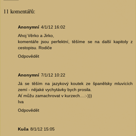
11 komentářů:
Anonymní
4/1/12 16:02
Ahoj Věrko a Jirko,
komentáře jsou perfektní, těšíme se na další kapitoly z
cestopisu. Rodiče
Odpovědět
Anonymní
7/1/12 10:22
Já se těším na jazykový koutek ze španělsky mluvících
zemí - nějaké vychytávky bych prosila.
Ať můžu zamachrovat v kurzech....:-)))
Iva
Odpovědět
Kuča
8/1/12 15:05