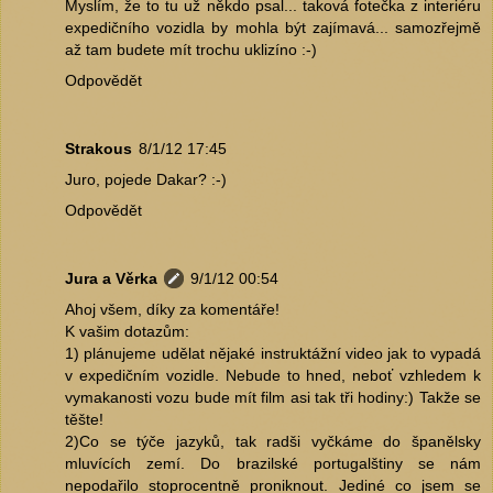
Myslím, že to tu už někdo psal... taková fotečka z interiéru
expedičního vozidla by mohla být zajímavá... samozřejmě
až tam budete mít trochu uklizíno :-)
Odpovědět
Strakous
8/1/12 17:45
Juro, pojede Dakar? :-)
Odpovědět
Jura a Věrka
9/1/12 00:54
Ahoj všem, díky za komentáře!
K vašim dotazům:
1) plánujeme udělat nějaké instruktážní video jak to vypadá
v expedičním vozidle. Nebude to hned, neboť vzhledem k
vymakanosti vozu bude mít film asi tak tři hodiny:) Takže se
těšte!
2)Co se týče jazyků, tak radši vyčkáme do španělsky
mluvících zemí. Do brazilské portugalštiny se nám
nepodařilo stoprocentně proniknout. Jediné co jsem se