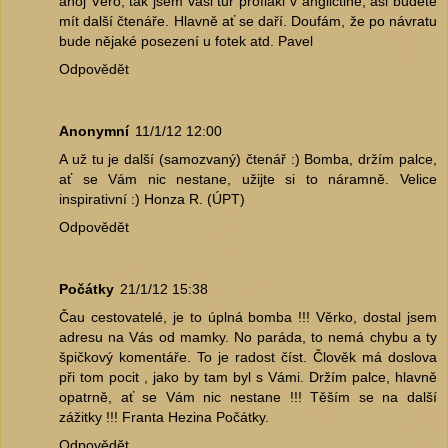
ahoj Věro, tak jsem vaši tůr proflákl v angličtině, asi budete
mít další čtenáře. Hlavně ať se daří. Doufám, že po návratu
bude nějaké posezení u fotek atd. Pavel
Odpovědět
Anonymní
11/1/12 12:00
A už tu je další (samozvaný) čtenář :) Bomba, držím palce,
ať se Vám nic nestane, užijte si to náramně. Velice
inspirativní :) Honza R. (ÚPT)
Odpovědět
Počátky
21/1/12 15:38
Čau cestovatelé, je to úplná bomba !!! Věrko, dostal jsem
adresu na Vás od mamky. No paráda, to nemá chybu a ty
špičkový komentáře. To je radost číst. Člověk má doslova
při tom pocit , jako by tam byl s Vámi. Držím palce, hlavně
opatrně, ať se Vám nic nestane !!! Těším se na další
zážitky !!! Franta Hezina Počátky.
Odpovědět