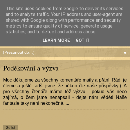
This site uses cookies from Google to deliver its services
and to analyze traffic. Your IP address and user-agent are
shared with Google along with performance and security
metrics to ensure quality of service, generate usage
Čundr de América
statistics, and to detect and address abuse.
LEARN MORE
GOT IT
▼
Poděkování a výzva
Moc děkujeme za všechny komentáře maily a přání. Rádi je
čteme a ještě radši jsme, že někdo čte naše příspěvky;). A
pro všechny čtenáře máme též výzvu - pokud vás něco
zajímá, o čem jsme nenapsali - dejte nám vědět! Naše
fantazie taky není nekonečná.....
Sdílet