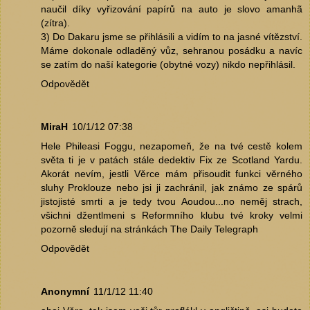
naučil díky vyřizování papírů na auto je slovo amanhã
(zítra).
3) Do Dakaru jsme se přihlásili a vidím to na jasné vítězství.
Máme dokonale odladěný vůz, sehranou posádku a navíc
se zatím do naší kategorie (obytné vozy) nikdo nepřihlásil.
Odpovědět
MiraH
10/1/12 07:38
Hele Phileasi Foggu, nezapomeň, že na tvé cestě kolem
světa ti je v patách stále dedektiv Fix ze Scotland Yardu.
Akorát nevím, jestli Věrce mám přisoudit funkci věrného
sluhy Proklouze nebo jsi ji zachránil, jak známo ze spárů
jistojisté smrti a je tedy tvou Aoudou...no neměj strach,
všichni džentlmeni s Reformního klubu tvé kroky velmi
pozorně sledují na stránkách The Daily Telegraph
Odpovědět
Anonymní
11/1/12 11:40