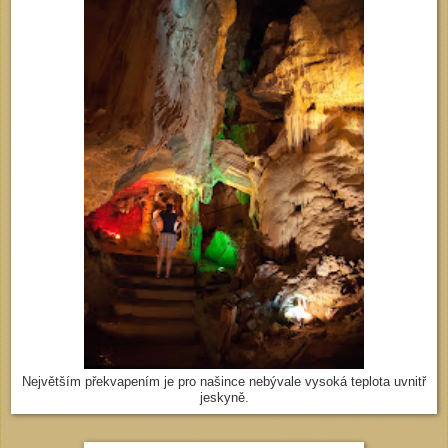
Největším překvapením je pro našince nebývale vysoká teplota uvnitř
jeskyně.