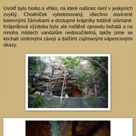
Uvnitř bylo horko a vlhko, na které našinec není v jeskyních
zvyklý. Chodníček vybetonovaný, všechno osvícené
barevnými žárovkami a dostupné krápníky totálně ulámané.
Krápníková výzdoba byla ale naštěstí opravdu bohatá a na
mnoha místech vandalům nedosažitelná, takže jsme se
kochali sintrovými závoji a dalšími zajímavými vápencovými
úkazy.