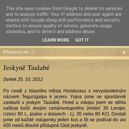
This site uses cookies from Google to deliver its services
and to analyze traffic. Your IP address and user-agent are
shared with Google along with performance and security
metrics to ensure quality of service, generate usage
Čundr de América
statistics, and to detect and address abuse.
LEARN MORE
GOT IT
▼
Jeskyně Taulabé
čtvrtek 25. 10. 2012
Po cestě z hlavního města Hondurasu s nevyslovitelným
názvem Tegucigalpa k jezeru Yojoa jsme se spontánně
zastavili v jeskyni Taulabé. Hned u vstupu jsem se stihla
naštvat kvůli dvojím cenámvstupného (místní 30 Lempir,
cizinci 80 L, psáno v dolarech - t.j. 30 nebo 80 Kč). Dostali
jsme od každé vstupenky jeden kus a šli se podívat do asi
400 metrů dlouhé přístupné části jeskyně.