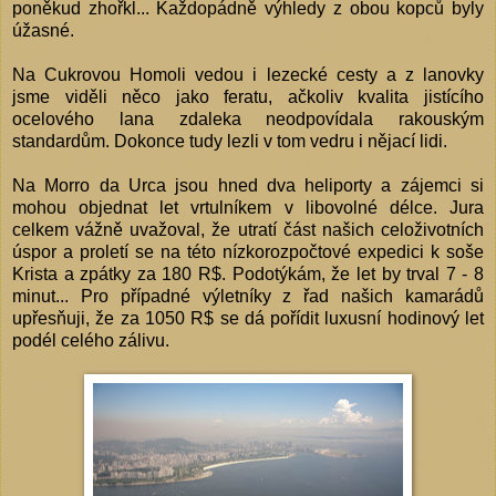
poněkud zhořkl... Každopádně výhledy z obou kopců byly
úžasné.
Na Cukrovou Homoli vedou i lezecké cesty a z lanovky
jsme viděli něco jako feratu, ačkoliv kvalita jistícího
ocelového lana zdaleka neodpovídala rakouským
standardům. Dokonce tudy lezli v tom vedru i nějací lidi.
Na Morro da Urca jsou hned dva heliporty a zájemci si
mohou objednat let vrtulníkem v libovolné délce. Jura
celkem vážně uvažoval, že utratí část našich celoživotních
úspor a proletí se na této nízkorozpočtové expedici k soše
Krista a zpátky za 180 R$. Podotýkám, že let by trval 7 - 8
minut... Pro případné výletníky z řad našich kamarádů
upřesňuji, že za 1050 R$ se dá pořídit luxusní hodinový let
podél celého zálivu.