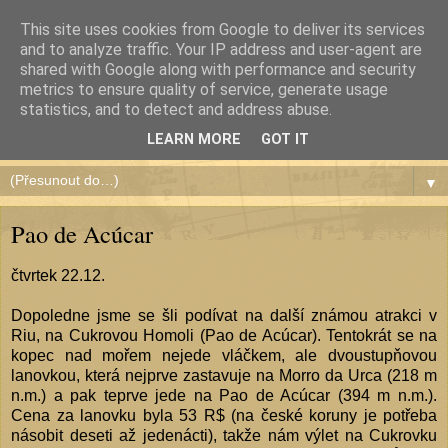
This site uses cookies from Google to deliver its services
and to analyze traffic. Your IP address and user-agent are
shared with Google along with performance and security
metrics to ensure quality of service, generate usage
Čundr de América
statistics, and to detect and address abuse.
LEARN MORE
GOT IT
▼
Pao de Acúcar
čtvrtek 22.12.
Dopoledne jsme se šli podívat na další známou atrakci v
Riu, na Cukrovou Homoli (Pao de Acúcar). Tentokrát se na
kopec nad mořem nejede vláčkem, ale dvoustupňovou
lanovkou, která nejprve zastavuje na Morro da Urca (218 m
n.m.) a pak teprve jede na Pao de Acúcar (394 m n.m.).
Cena za lanovku byla 53 R$ (na české koruny je potřeba
násobit deseti až jedenácti), takže nám výlet na Cukrovku