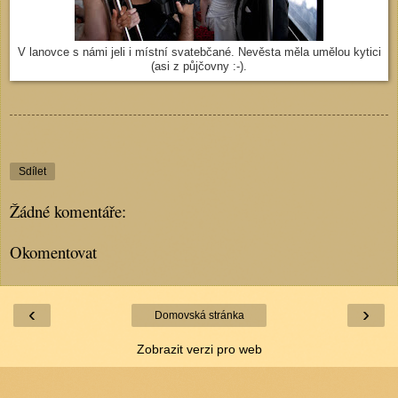
V lanovce s námi jeli i místní svatebčané. Nevěsta měla umělou kytici
(asi z půjčovny :-).
Sdílet
Žádné komentáře:
Okomentovat
‹
›
Domovská stránka
Zobrazit verzi pro web